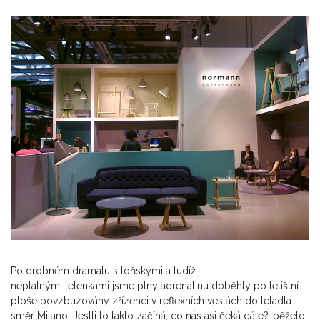
Po drobném dramatu s loňskými a tudíž
neplatnými letenkami jsme plny adrenalinu doběhly po letištní
ploše povzbuzovány zřízenci v reflexních vestách do letadla
směr Milano. Jestli to takto začíná, co nás asi čeká dále?..běželo