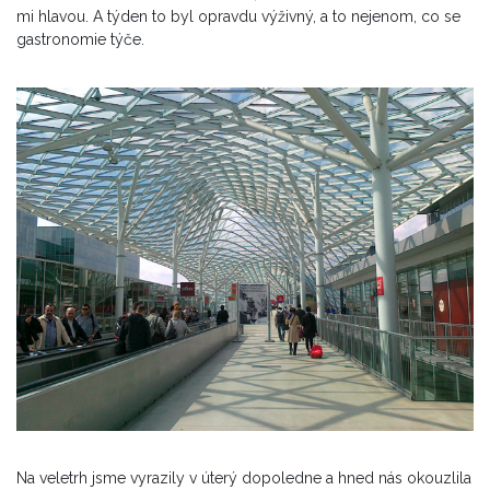
mi hlavou. A týden to byl opravdu výživný, a to nejenom, co se
gastronomie týče.
Na veletrh jsme vyrazily v úterý dopoledne a hned nás okouzlila