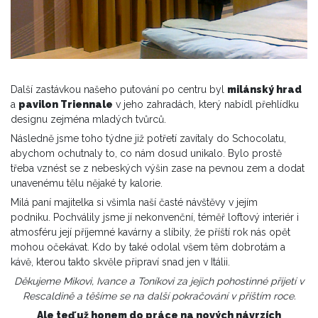
Další zastávkou našeho putování po centru byl
milánský hrad
a
pavilon Triennale
v jeho zahradách, který nabídl přehlídku
designu zejména mladých tvůrců.
Následně jsme toho týdne již potřetí zavítaly do Schocolatu,
abychom ochutnaly to, co nám dosud unikalo. Bylo prostě
třeba vznést se z nebeských výšin zase na pevnou zem a dodat
unavenému tělu nějaké ty kalorie.
Milá paní majitelka si všimla naší časté návštěvy v jejím
podniku. Pochválily jsme jí nekonvenční, téměř loftový interiér i
atmosféru její příjemné kavárny a slíbily, že příští rok nás opět
mohou očekávat. Kdo by také odolal všem těm dobrotám a
kávě, kterou takto skvěle připraví snad jen v Itálii.
Děkujeme Mikovi, Ivance a Toníkovi za jejich pohostinné přijetí v
Rescaldině a těšíme se na další pokračování v příštím roce.
Ale teď už honem do práce na nových návrzích