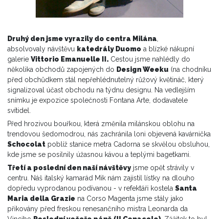
Druhý den jsme vyrazily do centra Milána
,
absolvovaly návštěvu
katedrály Duomo
a blízké nákupní
galerie
Vittorio Emanuelle II.
Cestou jsme nahlédly do
několika obchodů zapojených do
Design Weeku
(na chodníku
před obchůdkem stál nepřehlédnutelný růžový květináč, který
signalizoval účast obchodu na týdnu designu. Na vedlejším
snímku je expozice společnosti Fontana Arte, dodavatele
svítidel.
Před hrozivou bouřkou, která změnila milánskou oblohu na
trendovou šedomodrou, nás zachránila loni objevená kavárnička
Schocolat
poblíž stanice metra Cadorna se skvělou obsluhou,
kde jsme se posilnily úžasnou kávou a teplými bagetkami.
Třetí a poslední den naší návštěvy
jsme opět strávily v
centru. Náš italský kamarád Mik nám zajistil lístky na dlouho
dopředu vyprodanou podívanou - v refektáři kostela
Santa
Maria della Grazie
na Corso Magenta jsme stály jako
přikovány před freskou renesančního mistra Leonarda da
Vinciho
Poslední večeře páně (Il Cenacolo)
. Zážitek to byl