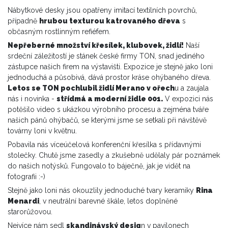
Nábytkové desky jsou opatřeny imitací textilních povrchů,
případně
hrubou texturou katrovaného dřeva
s
občasným rostlinným refiéfem.
Nepřeberné množství křesílek, klubovek, židlí!
Naší
srdeční záležitostí je stánek české firmy TON, snad jediného
zástupce našich firem na výstavišti. Expozice je stejně jako loni
jednoduchá a působivá, dává prostor kráse ohýbaného dřeva.
Letos se TON pochlubil židlí Merano v ořech
u a zaujala
nás i novinka -
střídmá a moderní židle 001.
V expozici nás
potěšilo video s ukázkou výrobního procesu a zejména tváře
našich pánů ohýbačů, se kterými jsme se setkali při návštěvě
továrny loni v květnu.
Pobavila nás víceúčelová konferenční křesílka s přídavnými
stolečky. Chutě jsme zasedly a zkušebně udělaly pár poznámek
do našich notýsků. Fungovalo to báječně, jak je vidět na
fotografii :-)
Stejně jako loni nás okouzlily jednoduché tvary keramiky
Rina
Menardi
, v neutrální barevné škále, letos doplněné
starorůžovou.
Nejvíce nám sedl
skandinávský desig
n v pavilonech