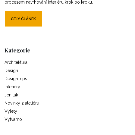
procesem navrhování interiéru krok po kroku.
CELÝ ČLÁNEK
Kategorie
Architektura
Design
DesignTrips
Interiéry
Jen tak
Novinky z ateliéru
Výlety
Výtvarno