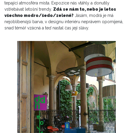
tepající atmosféra místa. Expozice nás vtáhly a donutily
vstřebávat letošní trendy.
Zdá se nám to, nebo je letos
všechno modro/šedo/zelené?
Jásám, modrá je má
nejoblíbenější barva, v designu interiéru neprávem opomíjená,
snad téměř vzácná a teď nastal čas její slávy.