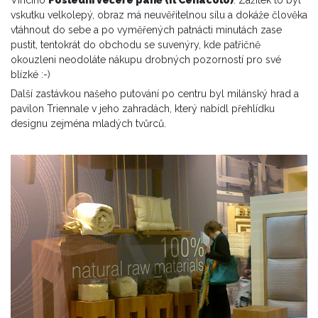
vskutku velkolepý, obraz má neuvěřitelnou sílu a dokáže člověka
vtáhnout do sebe a po vyměřených patnácti minutách zase
pustit, tentokrát do obchodu se suvenýry, kde patřičně
okouzleni neodoláte nákupu drobných pozorností pro své
blízké :-)
Další zastávkou našeho putování po centru byl milánský hrad a
pavilon Triennale v jeho zahradách, který nabídl přehlídku
designu zejména mladých tvůrců.