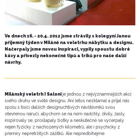
Ve dnech 16. - 20.4. 2012 jsme strávily s kolegyní Janou
příjemný týden v Miláně na veletrhu nábytku a designu.
Načerpaly jsme novou inspiraci, vypily spoustu dobré
kávy a přivezly nekonečně tipů a triků pro naše další
návrhy.
Milánský veletrh I Saloni
je jednou z nejvýznamnějších akcí
svého druhu ve světě designu. Ani letos nezklamal a přijal nás
spolu s tisíci dalších designuchtivých návštěvníků svou
otevřenou náručí, abychom se na něm nadchly, divily, žasly,
inspirovaly se, prošlapaly botky a neskutečně se vyčerpaly
nejen fyzicky z nachozených kilometrů, ale i psychicky z
přemíry nepřetržitých zážitků. Ale nepředbíhejme.