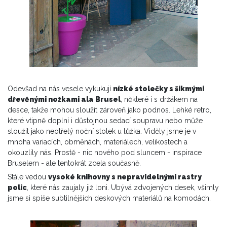
Odevšad na nás vesele vykukují
nízké stolečky s šikmými
dřevěnými nožkami ala Brusel
, některé i s držákem na
desce, takže mohou sloužit zároveň jako podnos. Lehké retro,
které vtipně doplní i důstojnou sedací soupravu nebo může
sloužit jako neotřelý noční stolek u lůžka. Viděly jsme je v
mnoha variacích, obměnách, materiálech, velikostech a
okouzlily nás. Prostě - nic nového pod sluncem - inspirace
Bruselem - ale tentokrát zcela současně.
Stále vedou
vysoké knihovny s nepravidelnými rastry
polic
, které nás zaujaly již loni. Ubývá zdvojených desek, všimly
jsme si spíše subtilnějších deskových materiálů na komodách.